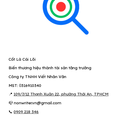
Cốt Là Cái Lõi
Biến thương hiệu thành tài sản tăng trưởng
Công ty TNHH Viết Nhân Văn
MST:
316910340
0
109/7/12 Thạnh Xuân 22, phường Thới An, TPHCM
📍
📪 nonwriter.vn@gmail.com
📞
0909 218 346