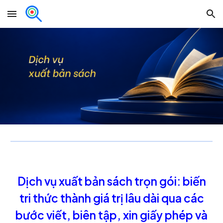
Skip to main content
Skip to navigation
Dịch vụ xuất bản sách trọn gói: biến
tri thức thành giá trị lâu dài qua các
bước viết, biên tập, xin giấy phép và