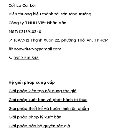
Cốt Là Cái Lõi
Biến thương hiệu thành tài sản tăng trưởng
Công ty TNHH Viết Nhân Văn
MST:
316910340
0
109/7/12 Thạnh Xuân 22, phường Thới An, TPHCM
📍
📪 nonwriter.vn@gmail.com
📞
0909 218 346
Hệ giải pháp cung cấp
Giải pháp kiến tạo nội dung tác giả
Giải pháp xuất bản và phát hành tri thức
Giải pháp thiết kế và hoàn thiện ấn phẩm
Giải pháp pháp lý xuất bản
Giải pháp bảo hộ quyền tác giả