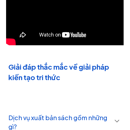
Giải đáp thắc mắc về giải pháp
kiến tạo tri thức
(dịch vụ xuất bản
sách)
Dịch vụ xuất bản sách gồm những
gì?