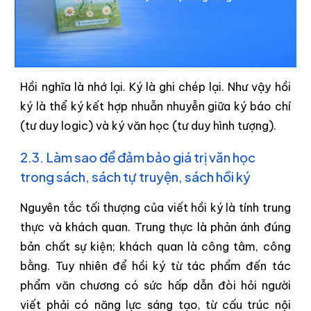
Hồi nghĩa là nhớ lại. Ký là ghi chép lại. Như vậy hồi
ký là thể ký kết hợp nhuẫn nhuyễn giữa ký báo chí
(tư duy logic) và ký văn học (tư duy hình tượng).
2.3. Làm sao để đảm bảo giá trị văn học
trong sách, sách tự truyện, sách hồi ký
Nguyên tắc tối thượng của viết hồi ký là tính trung
thực và khách quan. Trung thực là phản ánh đúng
bản chất sự kiện; khách quan là công tâm, công
bằng. Tuy nhiên để hồi ký từ tác phẩm đến tác
phẩm văn chương có sức hấp dẫn đòi hỏi người
viết phải có năng lực sáng tạo, từ cấu trúc nội