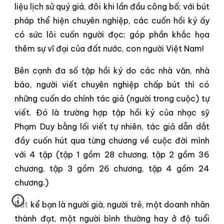
liệu lịch sử quý giá, đôi khi lần đầu công bố; với bút
pháp thể hiện chuyên nghiệp, các cuốn hồi ký ấy
có sức lôi cuốn người đọc; góp phần khắc họa
thêm sự vĩ đại của đất nước, con người Việt Nam!
Bên cạnh đa số tập hồi ký do các nhà văn, nhà
báo, người viết chuyên nghiệp chấp bút thì có
những cuốn do chính tác giả (người trong cuộc) tự
viết. Đó là trường hợp tập hồi ký của nhạc sỹ
Phạm Duy bằng lối viết tự nhiên, tác giả dẫn dắt
đầy cuốn hút qua từng chương về cuộc đời mình
với 4 tập (tập 1 gồm 28 chương, tập 2 gồm 36
chương, tập 3 gồm 26 chương, tập 4 gồm 24
chương.)
Bất kể bạn là người già, người trẻ, một doanh nhân
thành đạt, một người bình thường hay ở độ tuổi