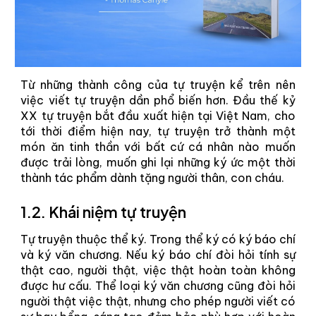
Từ những thành công của tự truyện kể trên nên
việc viết tự truyện dần phổ biến hơn. Đầu thế kỷ
XX tự truyện bắt đầu xuất hiện tại Việt Nam, cho
tới thời điểm hiện nay, tự truyện trở thành một
món ăn tinh thần với bất cứ cá nhân nào muốn
được trải lòng, muốn ghi lại những ký ức một thời
thành tác phẩm dành tặng người thân, con cháu.
1.2. Khái niệm tự truyện
Tự truyện thuộc thể ký. Trong thể ký có ký báo chí
và ký văn chương. Nếu ký báo chí đòi hỏi tính sự
thật cao, người thật, việc thật hoàn toàn không
được hư cấu. Thể loại ký văn chương cũng đòi hỏi
người thật việc thật, nhưng cho phép người viết có